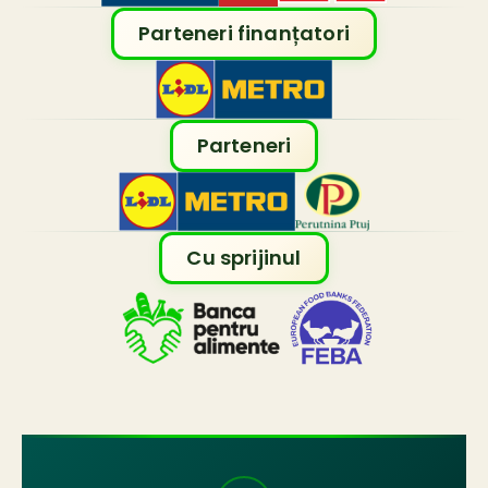
Parteneri finanțatori
Parteneri
Cu sprijinul