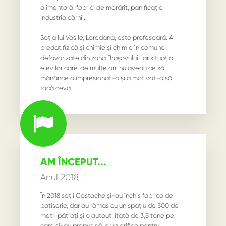
alimentară: fabrici de morărit, panificație,
industria cărnii.
Soția lui Vasile, Loredana, este profesoară. A
predat fizică și chimie și chimie în comune
defavorizate din zona Brașovului, iar situația
elevilor care, de multe ori, nu aveau ce să
mănânce a impresionat-o și a motivat-o să
facă ceva.
AM ÎNCEPUT...
Anul 2018
În 2018 soții Costache și-au închis fabrica de
patiserie, dar au rămas cu un spațiu de 500 de
metri pătrați și o autoutilitată de 3,5 tone pe
care și-au propus să le valorifice pentru