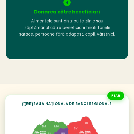
4
Donarea către beneficiari
Alimentele sunt distribuite zilnic sau
săptămânal către beneficiarii finali: familii
sărace, persoane fără adăpost, copii, vârstnici.
FBAR
REȚEAUA NAȚIONALĂ DE BĂNCI REGIONALE