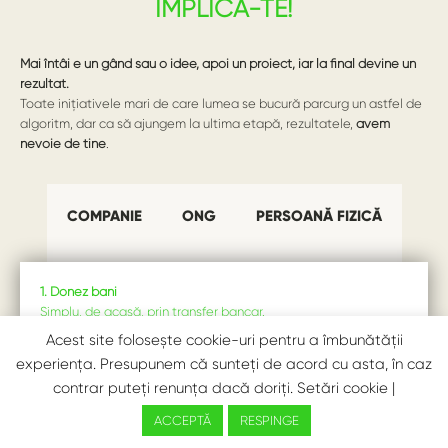
IMPLICĂ-TE!
Mai întâi e un gând sau o idee, apoi un proiect, iar la final devine un
rezultat.
Toate inițiativele mari de care lumea se bucură parcurg un astfel de
algoritm, dar ca să ajungem la ultima etapă, rezultatele,
avem
nevoie de tine
.
COMPANIE
ONG
PERSOANĂ FIZICĂ
1. Donez bani
Simplu, de acasă, prin transfer bancar.
Acest site folosește cookie-uri pentru a îmbunătății
2. Fac Voluntariat la activități și colecte
.
experiența. Presupunem că sunteți de acord cu asta, în caz
contrar puteți renunța dacă doriți.
Setări cookie
|
3. Fac Voluntariat în departamentele Băncii din regiunea mea.
ACCEPTĂ
RESPINGE
4. Promovez cauza și actiunile rețelei în grupul meu de